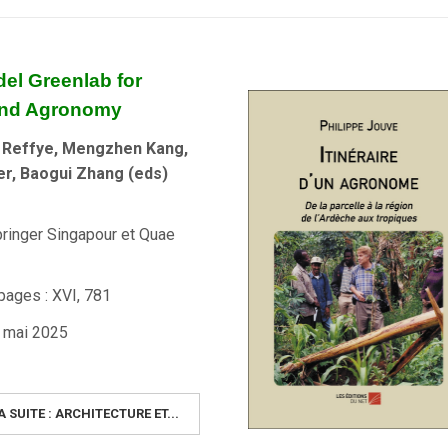
del Greenlab for
and Agronomy
e Reffye, Mengzhen Kang,
r, Baogui Zhang (eds)
pringer Singapour et Quae
ages : XVI, 781
4 mai 2025
A SUITE : ARCHITECTURE ET...