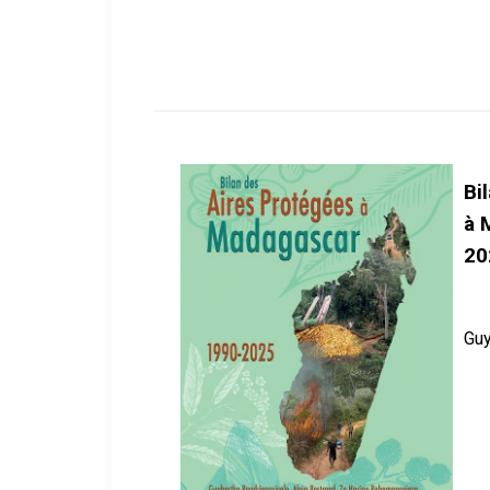
Bi
à 
20
Guy