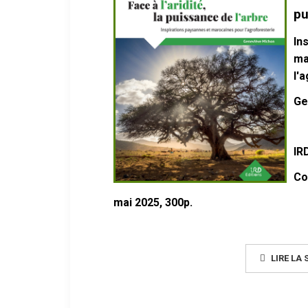
pu
In
ma
l'
Ge
IR
Co
mai 2025
, 300p.
LIRE LA S