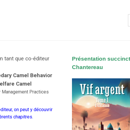
 tant que co-éditeur
Présentation succinc
Chantereau
dary Camel Behavior
elfare Camel
y Management Practices
éditeur
, on peut y découvrir
férents chapitres.