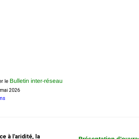
Bulletin inter-réseau
er le
 mai 2026
ons
ce à l'aridité, la
Présentation d’ouvr