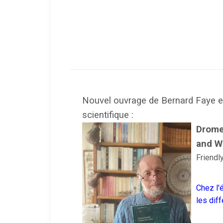
Nouvel ouvrage de Bernard Faye en
scientifique :
Drome
and W
Friendl
Chez
l'
les dif