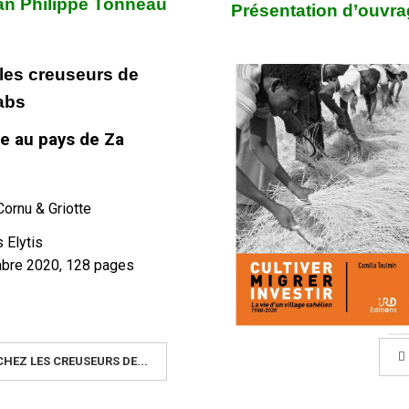
an Philippe Tonneau
Présentation d’ouvr
les creuseurs de
abs
e au pays de Za
 Cornu & Griotte
s Elytis
bre 2020, 128 pages
 CHEZ LES CREUSEURS DE...