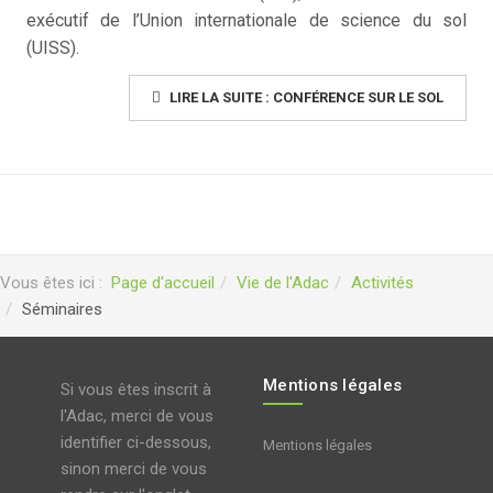
exécutif de l’Union internationale de science du sol
(UISS).
LIRE LA SUITE : CONFÉRENCE SUR LE SOL
Vous êtes ici :
Page d'accueil
Vie de l'Adac
Activités
Séminaires
Mentions légales
Si vous êtes inscrit à
l'Adac, merci de vous
identifier ci-dessous,
Mentions légales
sinon merci de vous