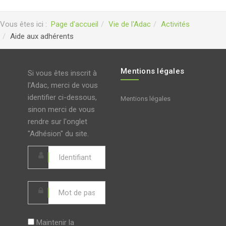
Vous êtes ici :
Page d'accueil
Vie de l'Adac
Activités
Aide aux adhérents
Mentions légales
Si vous êtes inscrit à
l'Adac, merci de vous
identifier ci-dessous,
Mentions légales
sinon merci de vous
rendre sur l'onglet
"Adhésion" du site.
Maintenir la