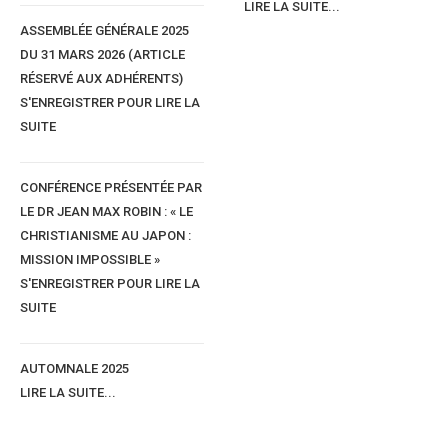
LIRE LA SUITE...
ASSEMBLÉE GÉNÉRALE 2025
DU 31 MARS 2026 (ARTICLE
RÉSERVÉ AUX ADHÉRENTS)
S'ENREGISTRER POUR LIRE LA
SUITE
CONFÉRENCE PRÉSENTÉE PAR
LE DR JEAN MAX ROBIN : « LE
CHRISTIANISME AU JAPON :
MISSION IMPOSSIBLE »
S'ENREGISTRER POUR LIRE LA
Rew nahuk njegu
SUITE
Il y a quatre catégories d'épouses.
1) 0 tew'o Abox
AUTOMNALE 2025
La femme chienne (qui aboie : parle trop mais te reste fidèle).
LIRE LA SUITE...
2) 0 tew fambe
La femme chèvre elle est casse-pieds i sournoise, dépensière et infidè