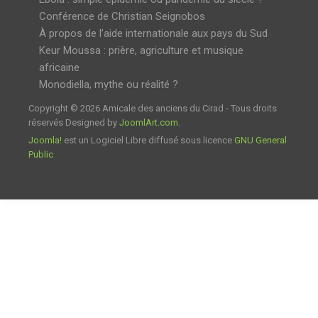
Conférence de Christian Seignobos
À propos de l’aide internationale aux pays du Sud
Keur Moussa : prière, agriculture et musique
africaine
Monodiella, mythe ou réalité ?
Copyright © 2026 Amicale des anciens du Cirad - Tous droits
réservés Designed by
JoomlArt.com
.
Joomla!
est un Logiciel Libre diffusé sous licence
GNU General
Public