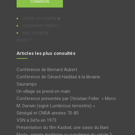
CRÉER UN COMPTE
IDENTIFIANT PERDU ?
MOT DE PASSE
PERDU ?
Articles les plus consultés
Conférence de Bernard Aubert
Conférence de Gérard Haddad à la librairie
Sauramps
Un village se prend en main
Conférence présentée par Christian Feller « Merci
M. Darwin (signé Lumbricus terrestris) »
Sénégal et CNRA années 70-80
VSN à Séfa en 1973
Présentation du film Kasbat, une oasis du Bani
Ebola : simple épidémie ou pandémie du siècle ?