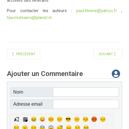
archives des vétérans.
Pour contacter les auteurs :
paul.kleene@yahoo.fr
;
hjw.mutsaers@planet.nl
ARTICLE PRÉCÉDENT : LA BIOMASSE, ÉNERGIE D'AVENIR ?
ARTICLE SUIVANT 
PRÉCÉDENT
SUIVANT
Ajouter un Commentaire
Nom
Adresse email