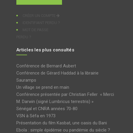
CRÉER UN COMPTE
IDENTIFIANT PERDU ?
MOT DE PASSE
PERDU ?
Articles les plus consultés
Conférence de Bernard Aubert
Conférence de Gérard Haddad à la librairie
Sauramps
Un village se prend en main
Conférence présentée par Christian Feller « Merci
M. Darwin (signé Lumbricus terrestris) »
Sénégal et CNRA années 70-80
VSN à Séfa en 1973
Présentation du film Kasbat, une oasis du Bani
Ebola : simple épidémie ou pandémie du siècle ?