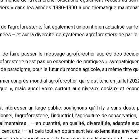
tiers » dans les années 1980-1990 à une thématique maintenan
e de l’agroforesterie, fait également un point bien actualisé sur l
rnées – et sur la diversité de systèmes agroforestiers de par le
ité de faire passer le message agroforestier auprès des décid
’agroforesterie n’est pas un ensemble de pratiques « sympathiqu
de paradigme, pour le futur du monde agricole, au même titre qu
ernier congrès mondial agroforestier, qui s’est tenu en juillet 202
que », mais aussi voire surtout aux niveaux sociaux et écon
 intéresser un large public, soulignons qu’il n’y a sans doute
onnel, l’agroforesterie, l’industriel, l’agriculture de conservation
alimentaires… – en quantité, en qualité, diversifiée, adaptée au
n cent ans ! – et cela tout en optimisant les externalités envir
t à des agricultures à la fois plus « qualitatives » et « quanti