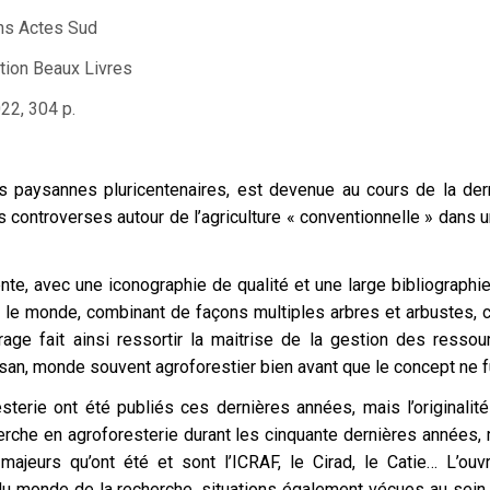
ons Actes Sud
tion Beaux Livres
022, 304 p.
s paysannes pluricentenaires, est devenue au cours de la der
es controverses autour de l’agriculture « conventionnelle » dans 
e, avec une iconographie de qualité et une large bibliographie,
 le monde, combinant de façons multiples arbres et arbustes, 
age fait ainsi ressortir la maitrise de la gestion des ressour
san, monde souvent agroforestier bien avant que le concept ne fu
esterie ont été publiés ces dernières années, mais l’originalit
che en agroforesterie durant les cinquante dernières années, mo
 majeurs qu’ont été et sont l’ICRAF, le Cirad, le Catie… L’ouv
du monde de la recherche, situations également vécues au sein 