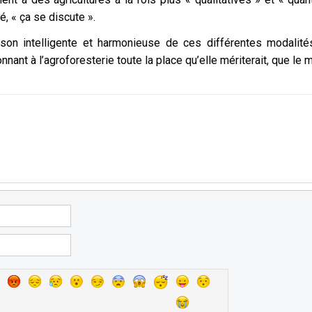
é, « ça se discute ».
on intelligente et harmonieuse de ces différentes modalités
nant à l’agroforesterie toute la place qu’elle mériterait, que le 
POLITIQUE D’EXCEPTION : GEORGES MONNET