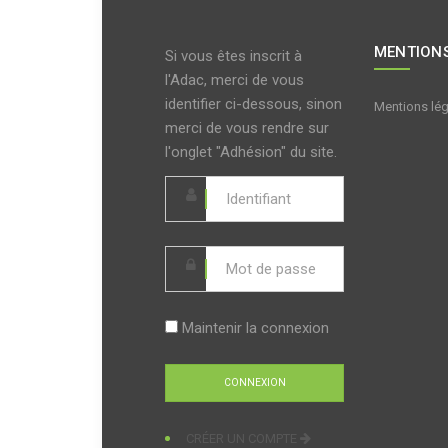
MENTIONS
Si vous êtes inscrit à
l'Adac, merci de vous
identifier ci-dessous, sinon
Mentions lé
merci de vous rendre sur
l'onglet "Adhésion" du site.
Maintenir la connexion
CRÉER UN COMPTE