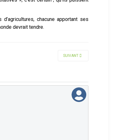
 d’agricultures, chacune apportant ses
monde devrait tendre.
ARTICLE SUIVANT : HOW TO MANAGE MIGRA
SUIVANT