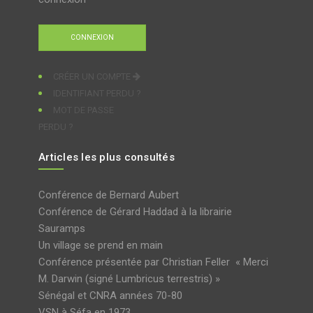
CRÉER UN COMPTE
IDENTIFIANT PERDU ?
MOT DE PASSE
PERDU ?
Articles les plus consultés
Conférence de Bernard Aubert
Conférence de Gérard Haddad à la librairie
Sauramps
Un village se prend en main
Conférence présentée par Christian Feller « Merci
M. Darwin (signé Lumbricus terrestris) »
Sénégal et CNRA années 70-80
VSN à Séfa en 1973