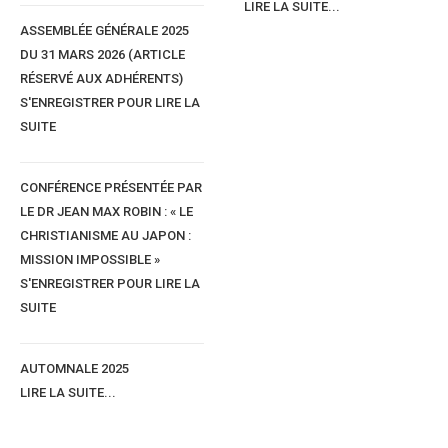
LIRE LA SUITE...
ASSEMBLÉE GÉNÉRALE 2025
DU 31 MARS 2026 (ARTICLE
RÉSERVÉ AUX ADHÉRENTS)
S'ENREGISTRER POUR LIRE LA
SUITE
CONFÉRENCE PRÉSENTÉE PAR
LE DR JEAN MAX ROBIN : « LE
CHRISTIANISME AU JAPON :
MISSION IMPOSSIBLE »
S'ENREGISTRER POUR LIRE LA
Rew nahuk njegu
SUITE
Il y a quatre catégories d'épouses.
1) 0 tew'o Abox
AUTOMNALE 2025
La femme chienne (qui aboie : parle trop mais te reste fidèle).
LIRE LA SUITE...
2) 0 tew fambe
La femme chèvre elle est casse-pieds i sournoise, dépensière et infidè