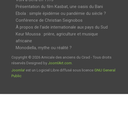
Présentation du film Kasbat, une oasis du Bani
Ebola : simple épidémie ou pandémie du siècle ?
Conférence de Christian Seignobos
À propos de l’aide internationale aux pays du Sud
Keur Moussa : prière, agriculture et musique
africaine
Monodiella, mythe ou réalité ?
Copyright © 2026 Amicale des anciens du Cirad - Tous droits
réservés Designed by
JoomlArt.com
.
Joomla!
est un Logiciel Libre diffusé sous licence
GNU General
Public