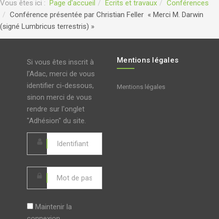
Vous êtes ici :
Page d'accueil
Ecrits et travaux
Conférences
Conférence présentée par Christian Feller « Merci M. Darwin
(signé Lumbricus terrestris) »
Mentions légales
Si vous êtes inscrit à
l'Adac, merci de vous
identifier ci-dessous,
Mentions légales
sinon merci de vous
rendre sur l'onglet
"Adhésion" du site.
Maintenir la
connexion