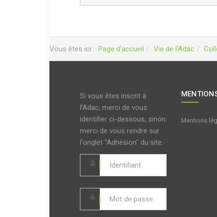
Vous êtes ici :
Page d'accueil
Vie de l'Adac
Col
MENTIONS
Si vous êtes inscrit à
l'Adac, merci de vous
identifier ci-dessous, sinon
Mentions lé
merci de vous rendre sur
l'onglet "Adhésion" du site.