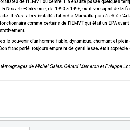
storalistes de l’IEMVT du centre. Il a ensuite passé quelques te
nt la Nouvelle-Calédonie, de 1993 à 1998, où il s’occupait de la f
aite. Il s’est alors installé d’abord à Marseille puis à côté d’Ar
 fonctionnaire comme certains de l’IEMVT qui était un EPA avant 
strativement.
ues le souvenir d'un homme fiable, dynamique, charmant et plein 
ui. Son franc parlé, toujours empreint de gentillesse, était appré
 témoignages de Michel Salas, Gérard Matheron et Philippe Lho