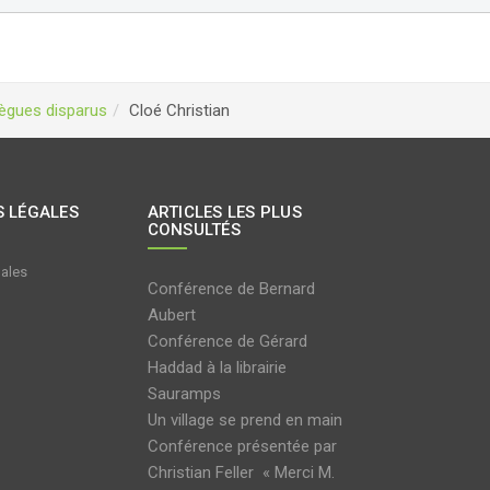
lègues disparus
Cloé Christian
 LÉGALES
ARTICLES LES PLUS
CONSULTÉS
gales
Conférence de Bernard
Aubert
Conférence de Gérard
Haddad à la librairie
Sauramps
Un village se prend en main
Conférence présentée par
Christian Feller « Merci M.