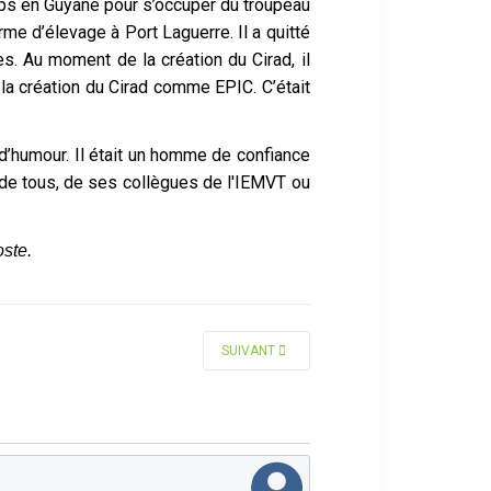
mps en Guyane pour s’occuper du troupeau
erme d’élevage à Port Laguerre. Il a quitté
les. Au moment de la création du Cirad, il
la création du Cirad comme EPIC. C’était
d’humour. Il était un homme de confiance
cié de tous, de ses collègues de l'IEMVT ou
ste.
ARTICLE SUIVANT : MOULIN SOPHIE SOLANG
SUIVANT