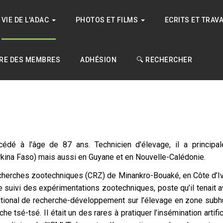
VIE DE L'ADAC
PHOTOS ET FILMS
ECRITS ET TRAV
RE DES MEMBRES
ADHÉSION
🔍 RECHERCHER
cédé à l'âge de 87 ans. Technicien d'élevage, il a principal
Burkina Faso) mais aussi en Guyane et en Nouvelle-Calédonie.
recherches zootechniques (CRZ) de Minankro-Bouaké, en Côte d’Iv
 suivi des expérimentations zootechniques, poste qu’il tenait 
national de recherche-développement sur l’élevage en zone subhumi
e tsé-tsé. Il était un des rares à pratiquer l’insémination artificie