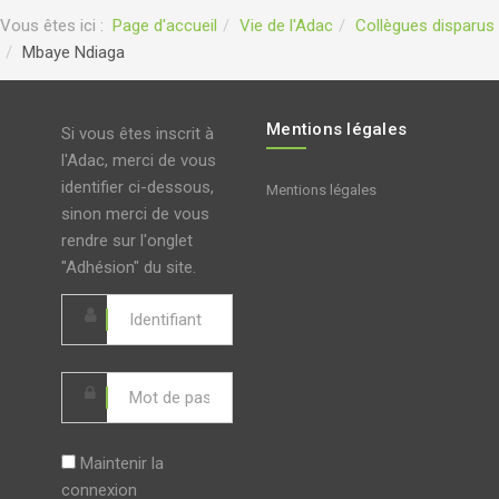
Vous êtes ici :
Page d'accueil
Vie de l'Adac
Collègues disparus
Mbaye Ndiaga
Mentions légales
Si vous êtes inscrit à
l'Adac, merci de vous
identifier ci-dessous,
Mentions légales
sinon merci de vous
rendre sur l'onglet
"Adhésion" du site.
Maintenir la
connexion