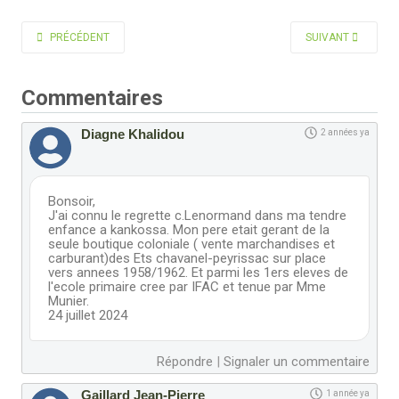
ARTICLE PRÉCÉDENT : MOHA PHILIPPE
ARTICLE SUIVANT 
PRÉCÉDENT
SUIVANT
Commentaires
Diagne Khalidou
2 années ya
Bonsoir,
J'ai connu le regrette c.Lenormand dans ma tendre
enfance a kankossa. Mon pere etait gerant de la
seule boutique coloniale ( vente marchandises et
carburant)des Ets chavanel-peyrissac sur place
vers annees 1958/1962. Et parmi les 1ers eleves de
l'ecole primaire cree par IFAC et tenue par Mme
Munier.
24 juillet 2024
Répondre
|
Signaler un commentaire
Gaillard Jean-Pierre
1 année ya