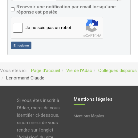
Recevoir une notification par email lorsqu’une
réponse est postée
Je ne suis pas un robot
Enregistrer
Vous êtes ici :
Page d'accueil
Vie de l'Adac
Collègues disparus
Lenormand Claude
Mentions légales
Si vous êtes inscrit à
l'Adac, merci de vous
identifier ci-dessous,
Mentions légales
sinon merci de vous
rendre sur l'onglet
"Adhésion" du site.