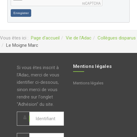
Enregistrer
Vous êtes ici :
Page d'accueil
Vie de l'Adac
Collègues disparus
Le Moigne Marc
Mentions légales
Si vous êtes inscrit à
l'Adac, merci de vous
identifier ci-dessous,
Mentions légales
sinon merci de vous
rendre sur l'onglet
"Adhésion" du site.