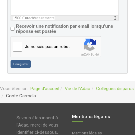
1500
Caractères restants
Recevoir une notification par email lorsqu’une
réponse est postée
Je ne suis pas un robot
Enregistrer
Vous êtes ici :
Page d'accueil
Vie de l'Adac
Collègues disparus
Conte Carmela
Mentions légales
Si vous êtes inscrit à
l'Adac, merci de vous
identifier ci-dessous,
Mentions légales