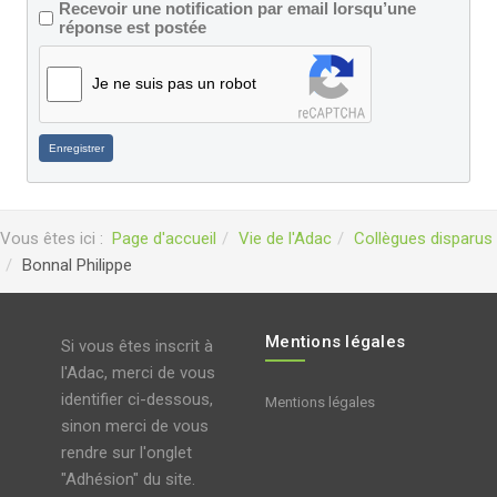
Recevoir une notification par email lorsqu’une
réponse est postée
Je ne suis pas un robot
Enregistrer
Vous êtes ici :
Page d'accueil
Vie de l'Adac
Collègues disparus
Bonnal Philippe
Mentions légales
Si vous êtes inscrit à
l'Adac, merci de vous
identifier ci-dessous,
Mentions légales
sinon merci de vous
rendre sur l'onglet
"Adhésion" du site.