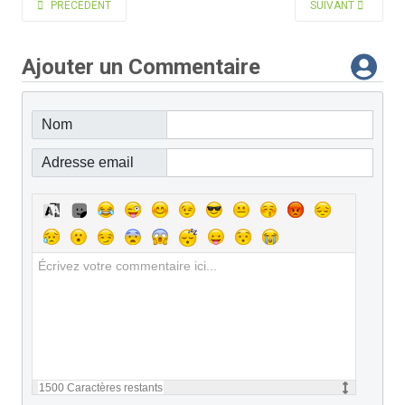
ARTICLE PRÉCÉDENT : BOVÉ JOSEPH MARIE
ARTICLE SUIVANT 
PRÉCÉDENT
SUIVANT
Ajouter un Commentaire
Nom
Adresse email
1500
Caractères restants