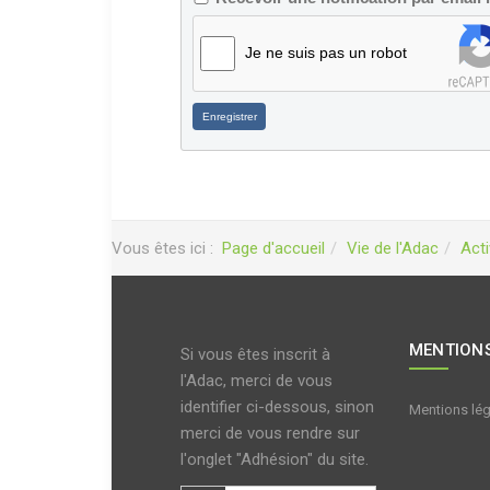
Je ne suis pas un robot
Enregistrer
Vous êtes ici :
Page d'accueil
Vie de l'Adac
Acti
MENTIONS
Si vous êtes inscrit à
l'Adac, merci de vous
identifier ci-dessous, sinon
Mentions lé
merci de vous rendre sur
l'onglet "Adhésion" du site.