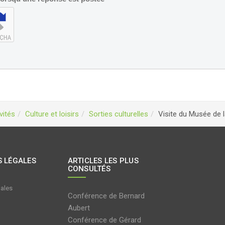
vités
Culture et loisirs
Sorties culturelles
Visite du Musée de l
 LÉGALES
ARTICLES LES PLUS
CONSULTÉS
gales
Conférence de Bernard
Aubert
Conférence de Gérard