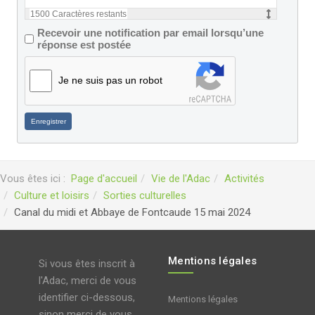
1500
Caractères restants
Recevoir une notification par email lorsqu’une
réponse est postée
Je ne suis pas un robot
Enregistrer
Vous êtes ici :
Page d'accueil
Vie de l'Adac
Activités
Culture et loisirs
Sorties culturelles
Canal du midi et Abbaye de Fontcaude 15 mai 2024
Mentions légales
Si vous êtes inscrit à
l'Adac, merci de vous
identifier ci-dessous,
Mentions légales
sinon merci de vous