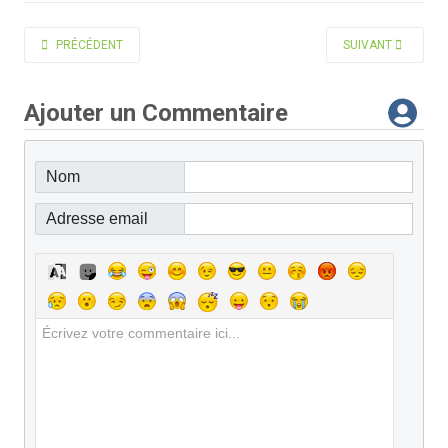
ARTICLE PRÉCÉDENT : VISITE DU MUSÉE DE LA MARINE À PARIS
ARTICLE SUIVANT :
PRÉCÉDENT
SUIVANT
Ajouter un Commentaire
Nom
Adresse email