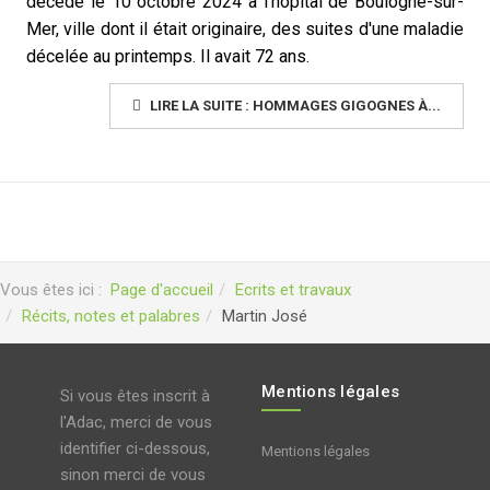
décédé le 10 octobre 2024 à l’hôpital de Boulogne-sur-
Mer, ville dont il était originaire, des suites d'une maladie
décelée au printemps. Il avait 72 ans.
LIRE LA SUITE : HOMMAGES GIGOGNES À...
Vous êtes ici :
Page d'accueil
Ecrits et travaux
Récits, notes et palabres
Martin José
Mentions légales
Si vous êtes inscrit à
l'Adac, merci de vous
identifier ci-dessous,
Mentions légales
sinon merci de vous