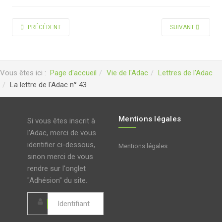
ARTICLE PRÉCÉDENT : LA LETTRE DE L'ADAC N° 44-45
ARTICLE SUIVANT :
PRÉCÉDENT
SUIVANT
Vous êtes ici :
Page d'accueil
Vie de l'Adac
Lettres de l'Adac
La lettre de l'Adac n° 43
Mentions légales
Si vous êtes inscrit à
l'Adac, merci de vous
identifier ci-dessous,
Mentions légales
sinon merci de vous
rendre sur l'onglet
"Adhésion" du site.