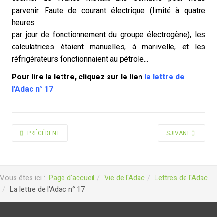
parvenir. Faute de courant électrique (limité à quatre
heures
par jour de fonctionnement du groupe électrogène), les
calculatrices étaient manuelles, à manivelle, et les
réfrigérateurs fonctionnaient au pétrole...
Pour lire la lettre, cliquez sur le lie
n
la lettre de
l'Adac n° 17
ARTICLE PRÉCÉDENT : LA LETTRE DE L'ADAC N° 18
ARTICLE SUIVANT :
PRÉCÉDENT
SUIVANT
Vous êtes ici :
Page d'accueil
Vie de l'Adac
Lettres de l'Adac
La lettre de l'Adac n° 17