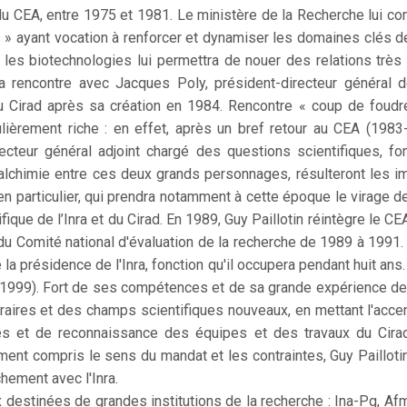
u CEA, entre 1975 et 1981. Le ministère de la Recherche lui con
 ayant vocation à renforcer et dynamiser les domaines clés de
es biotechnologies lui permettra de nouer des relations très
a rencontre avec Jacques Poly, président-directeur général d
 du Cirad après sa création en 1984. Rencontre « coup de foud
lièrement riche : en effet, après un bref retour au CEA (1983-1
ur général adjoint chargé des questions scientifiques, fonc
lchimie entre ces deux grands personnages, résulteront les im
en particulier, qui prendra notamment à cette époque le virage d
fique de l’Inra et du Cirad. En 1989, Guy Paillotin réintègre le CE
 du Comité national d'évaluation de la recherche de 1989 à 1991.
 la présidence de l'Inra, fonction qu'il occupera pendant huit ans
-1999). Fort de ses compétences et de sa grande expérience de 
néraires et des champs scientifiques nouveaux, en mettant l'acce
ues et de reconnaissance des équipes et des travaux du Cirad.
pidement compris le sens du mandat et les contraintes, Guy Paillot
chement avec l'Inra.
x destinées de grandes institutions de la recherche : Ina-Pg, 