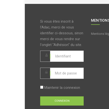
MENTIONS
Si vous êtes inscrit à
l'Adac, merci de vous
identifier ci-dessous, sinon
Mentions lé
merci de vous rendre sur
l'onglet "Adhésion" du site.
Maintenir la connexion