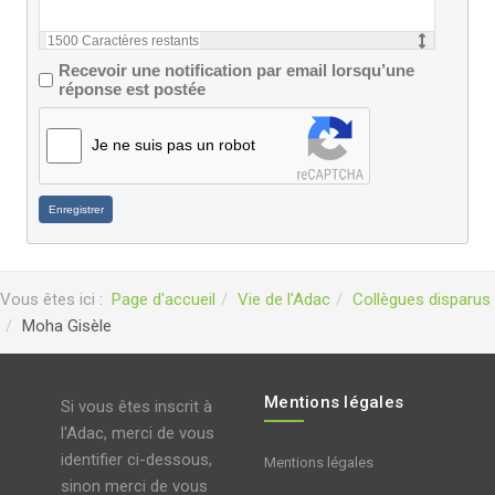
1500
Caractères restants
Recevoir une notification par email lorsqu’une
réponse est postée
Je ne suis pas un robot
Enregistrer
Vous êtes ici :
Page d'accueil
Vie de l'Adac
Collègues disparus
Moha Gisèle
Mentions légales
Si vous êtes inscrit à
l'Adac, merci de vous
identifier ci-dessous,
Mentions légales
sinon merci de vous