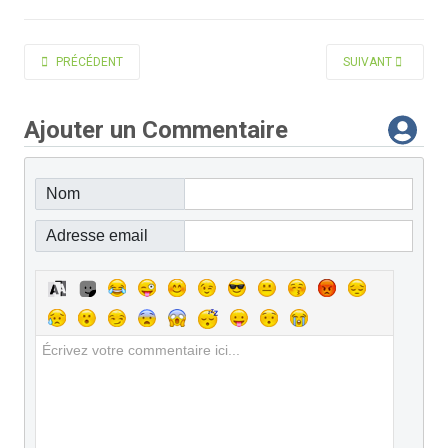
ARTICLE PRÉCÉDENT : CASSAR MARIE-THÉRÈSE
ARTICLE SUIVANT 
PRÉCÉDENT
SUIVANT
Ajouter un Commentaire
Nom
Adresse email