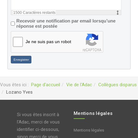
1500
Caractères restants
Recevoir une notification par email lorsqu’une
réponse est postée
Je ne suis pas un robot
Enregistrer
Vous êtes ici :
Page d'accueil
Vie de l'Adac
Collègues disparus
Lozano Yves
Mentions légales
Si vous êtes inscrit à
l'Adac, merci de vous
identifier ci-dessous,
Mentions légales
sinon merci de vous