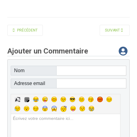
ARTICLE PRÉCÉDENT : ROGNON FRANÇOIS VICTOR
ARTICLE SUIVANT 
PRÉCÉDENT
SUIVANT
Ajouter un Commentaire
Nom
Adresse email