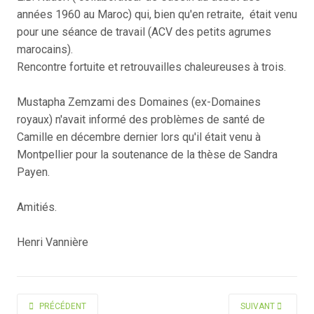
années 1960 au Maroc) qui, bien qu'en retraite, était venu
pour une séance de travail (ACV des petits agrumes
marocains).
Rencontre fortuite et retrouvailles chaleureuses à trois.
Mustapha Zemzami des Domaines (ex-Domaines
royaux) n'avait informé des problèmes de santé de
Camille en décembre dernier lors qu'il était venu à
Montpellier pour la soutenance de la thèse de Sandra
Payen.
Amitiés.
Henri Vannière
ARTICLE PRÉCÉDENT : EGOUMÉNIDÈS CHARLES
ARTICLE SUIVANT 
PRÉCÉDENT
SUIVANT