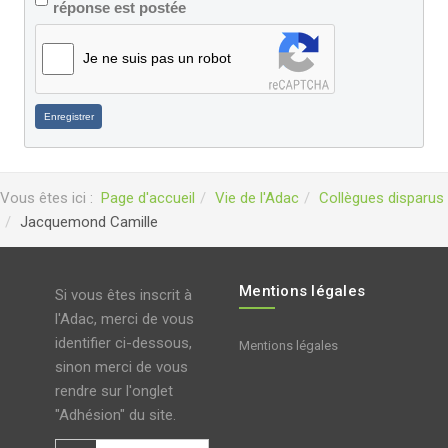
réponse est postée
Je ne suis pas un robot
Enregistrer
Vous êtes ici :
Page d'accueil
Vie de l'Adac
Collègues disparus
Jacquemond Camille
Mentions légales
Si vous êtes inscrit à
l'Adac, merci de vous
identifier ci-dessous,
Mentions légales
sinon merci de vous
rendre sur l'onglet
"Adhésion" du site.