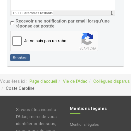
1500
Caractères restants
Recevoir une notification par email lorsqu’une
réponse est postée
Je ne suis pas un robot
Enregistrer
Vous êtes ici :
Page d'accueil
Vie de l'Adac
Collègues disparus
Coste Caroline
Mentions légales
Si vous êtes inscrit à
l'Adac, merci de vous
identifier ci-dessous,
Mentions légales
sinon merci de vous