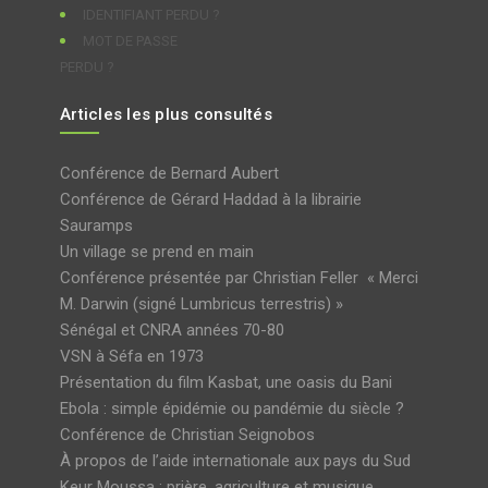
IDENTIFIANT PERDU ?
MOT DE PASSE
PERDU ?
Articles les plus consultés
Conférence de Bernard Aubert
Conférence de Gérard Haddad à la librairie
Sauramps
Un village se prend en main
Conférence présentée par Christian Feller « Merci
M. Darwin (signé Lumbricus terrestris) »
Sénégal et CNRA années 70-80
VSN à Séfa en 1973
Présentation du film Kasbat, une oasis du Bani
Ebola : simple épidémie ou pandémie du siècle ?
Conférence de Christian Seignobos
À propos de l’aide internationale aux pays du Sud
Keur Moussa : prière, agriculture et musique