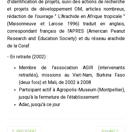
d'identification de projets, suivi des actions de recherche
et projets de développement OM, articles nombreux,
rédaction de l'ouvrage " L'Arachide en Afrique tropicale "
(Maisonneuve et Larose 1996) traduit en anglais,
correspondant français de l'APRES (American Peanut
Research and Education Society) et du réseau arachide
de la Coraf.
- En retraite (2002) :
Membre de l'association AGIR (intervenants
retraités), missions au Viet-Nam, Burkina Faso
(deux fois) et Mali, de 2002 à 2008
Participant actif à Agropolis-Museum (Montpellier),
jusqu'à la fermeture de l'établissement
Adac, jusqu'à ce jour
ARTICLE PRÉCÉDENT : REBOUL JEAN-LOUIS †
ARTICLE SUIVANT 
PRÉCÉDENT
SUIVANT