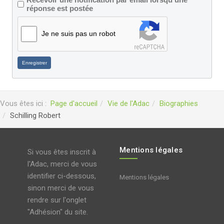
réponse est postée
Je ne suis pas un robot
Enregistrer
Vous êtes ici :
Page d'accueil
Vie de l'Adac
Biographies
Schilling Robert
Mentions légales
Si vous êtes inscrit à
l'Adac, merci de vous
identifier ci-dessous,
Mentions légales
sinon merci de vous
rendre sur l'onglet
"Adhésion" du site.