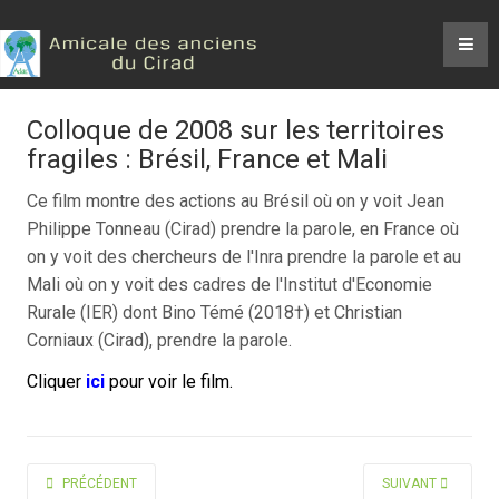
Colloque de 2008 sur les territoires
fragiles : Brésil, France et Mali
Ce film montre
des actions au Brésil où on y voit Jean
Philippe Tonneau (Cirad) prendre la parole, en France
où
on y voit des chercheurs de l'Inra prendre la parole e
t au
Mali où on y voit des cadres de l'Institut d'Economie
Rurale (IER) dont Bino Témé (2018
†
) et Christian
Corniaux (Cirad), prendre la parole.
Cliquer
ici
pour voir le film.
ARTICLE PRÉCÉDENT : RENCONTRES SCIENTIFIQUES – DÉPART À LA RE
ARTICLE SUIVANT 
PRÉCÉDENT
SUIVANT