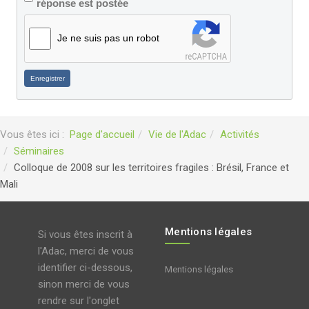
réponse est postée
Je ne suis pas un robot
Enregistrer
Vous êtes ici :
Page d'accueil
Vie de l'Adac
Activités
Séminaires
Colloque de 2008 sur les territoires fragiles : Brésil, France et
Mali
Mentions légales
Si vous êtes inscrit à
l'Adac, merci de vous
identifier ci-dessous,
Mentions légales
sinon merci de vous
rendre sur l'onglet