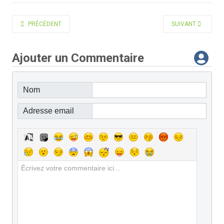
ARTICLE PRÉCÉDENT : VISITE DE L'EXPOSITION OCÉANIE AU MUSÉE BRANL
ARTICLE SUIVANT 
PRÉCÉDENT
SUIVANT
Ajouter un Commentaire
Nom
Adresse email