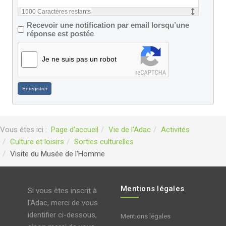
1500
Caractères restants
Recevoir une notification par email lorsqu’une
réponse est postée
Je ne suis pas un robot
Enregistrer
Vous êtes ici :
Page d'accueil
Vie de l'Adac
Activités
Culture et loisirs
Sorties culturelles
Visite du Musée de l'Homme
Mentions légales
Si vous êtes inscrit à
l'Adac, merci de vous
identifier ci-dessous,
Mentions légales