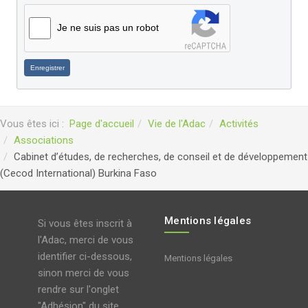
Je ne suis pas un robot
Enregistrer
Vous êtes ici :
Page d'accueil
Vie de l'Adac
Activités
Associations
Cabinet d’études, de recherches, de conseil et de développement
(Cecod International) Burkina Faso
Mentions légales
Si vous êtes inscrit à
l'Adac, merci de vous
identifier ci-dessous,
Mentions légales
sinon merci de vous
rendre sur l'onglet
"Adhésion" du site.