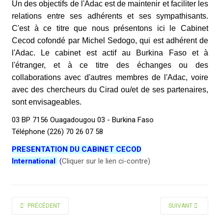
Un des objectifs de l'Adac est de maintenir et faciliter les
relations entre ses adhérents et ses sympathisants.
C'est à ce titre que nous présentons ici le Cabinet
Cecod cofondé par Michel Sedogo, qui est adhérent de
l'Adac. Le cabinet est actif au Burkina Faso et à
l'étranger, et à ce titre des échanges ou des
collaborations avec d'autres membres de l'Adac, voire
avec des chercheurs du Cirad ou/et de ses partenaires,
sont envisageables.
03 BP 7156 Ouagadougou 03 - Burkina Faso
Téléphone (226) 70 26 07 58
PRESENTATION DU CABINET CECOD
International
(
Cliquer sur le lien ci-contre)
ARTICLE PRÉCÉDENT : ASSOCIATION DES FORESTIERS TROPICAUX ET D'
ARTICLE SUIVANT 
PRÉCÉDENT
SUIVANT