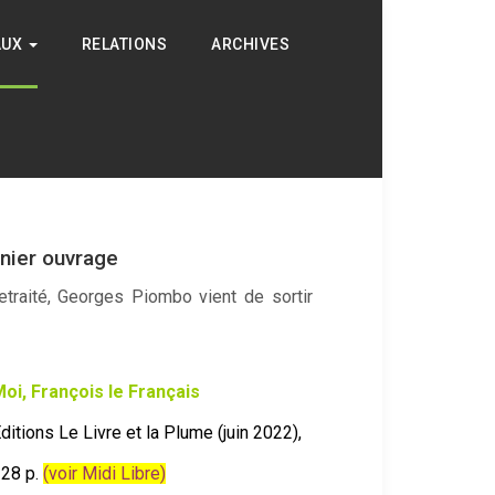
AUX
RELATIONS
ARCHIVES
nier ouvrage
retraité, Georges Piombo vient de sortir
oi, François le Français
ditions Le Livre et la Plume
(juin 2022),
28 p.
(voir Midi Libre)