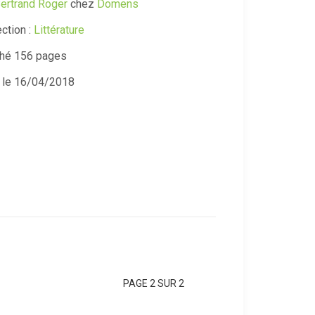
ertrand Roger
chez
Domens
ection :
Littérature
ché
156 pages
 le 16/04/2018
PAGE 2 SUR 2