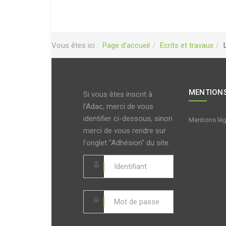
Vous êtes ici :
Page d'accueil
Ecrits et travaux
MENTIONS
Si vous êtes inscrit à
l'Adac, merci de vous
identifier ci-dessous, sinon
Mentions lé
merci de vous rendre sur
l'onglet "Adhésion" du site.