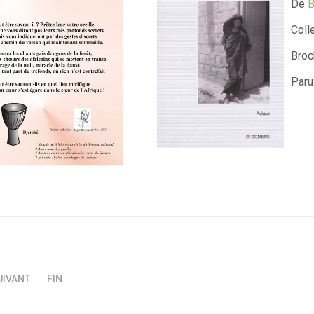
De
B
Coll
Bro
Paru
UIVANT
FIN