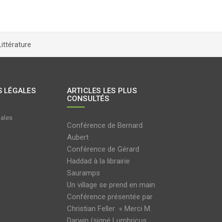
Littérature
 LÉGALES
ARTICLES LES PLUS
CONSULTÉS
gales
Conférence de Bernard
Aubert
Conférence de Gérard
Haddad à la librairie
Sauramps
Un village se prend en main
Conférence présentée par
Christian Feller « Merci M.
Darwin (signé Lumbricus