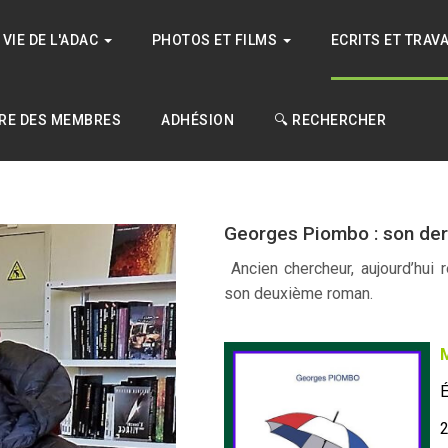
VIE DE L'ADAC
PHOTOS ET FILMS
ECRITS ET TRAV
RE DES MEMBRES
ADHÉSION
🔍 RECHERCHER
Georges Piombo : son der
Ancien chercheur, aujourd’hui 
son deuxième roman.
M
É
2