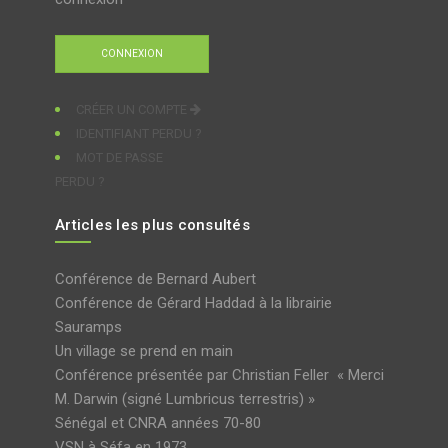
CRÉER UN COMPTE
IDENTIFIANT PERDU ?
MOT DE PASSE
PERDU ?
Articles les plus consultés
Conférence de Bernard Aubert
Conférence de Gérard Haddad à la librairie
Sauramps
Un village se prend en main
Conférence présentée par Christian Feller « Merci
M. Darwin (signé Lumbricus terrestris) »
Sénégal et CNRA années 70-80
VSN à Séfa en 1973