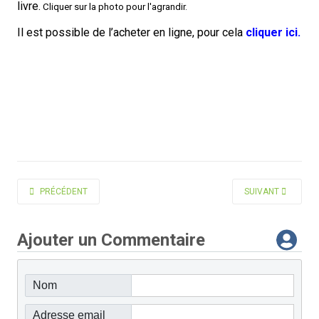
livre.
Cliquer sur la photo pour l'agrandir.
Il est possible de l’acheter en ligne, pour cela
cliquer ici
.
ARTICLE PRÉCÉDENT : NOS COLLÈGUES ÉCRIVENT POUR LA JEUNESSE D
ARTICLE SUIVANT 
PRÉCÉDENT
SUIVANT
Ajouter un Commentaire
Nom
Adresse email