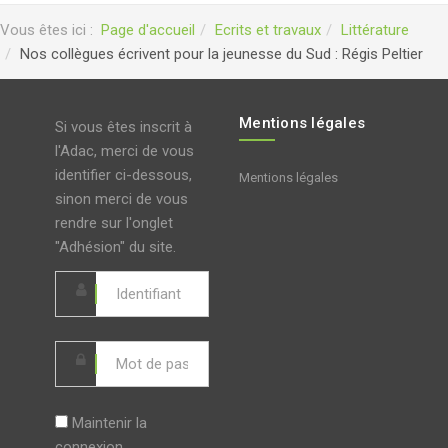
Vous êtes ici :
Page d'accueil
Ecrits et travaux
Littérature
Nos collègues écrivent pour la jeunesse du Sud : Régis Peltier
Mentions légales
Si vous êtes inscrit à
l'Adac, merci de vous
identifier ci-dessous,
Mentions légales
sinon merci de vous
rendre sur l'onglet
"Adhésion" du site.
Maintenir la
connexion