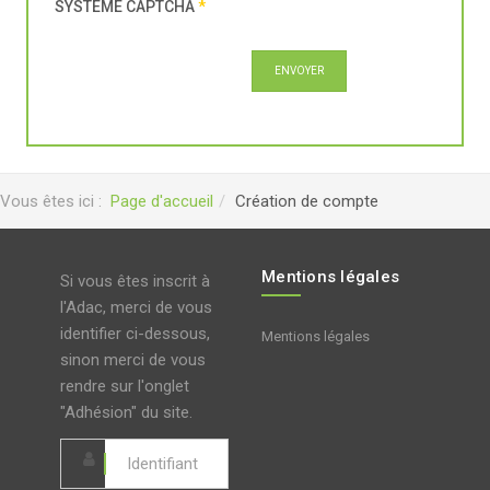
SYSTÈME CAPTCHA
*
ENVOYER
Vous êtes ici :
Page d'accueil
Création de compte
Mentions légales
Si vous êtes inscrit à
l'Adac, merci de vous
identifier ci-dessous,
Mentions légales
sinon merci de vous
rendre sur l'onglet
"Adhésion" du site.