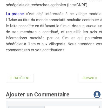
sénégalais de recherches agricoles (Isra/CNRF).
La presse
s'est déjà intéressée à ce village modèle.
L'Adac au titre du monde associatif souhaite contribuer à
le faire connaître en diffusant le film ci-dessus, auquel un
de ses membres a contribué, et recueillir les avis et
informations suscités par ce film et qui pourraient
bénéficier à l'Isra et aux villageois. Nous attendons vos
commentaires et vos contributions.
ARTICLE PRÉCÉDENT : JOURNÉES DU MACHINISME AGRICOLE SÉNÉGAL 1
ARTICLE SUIVANT 
PRÉCÉDENT
SUIVANT
Ajouter un Commentaire