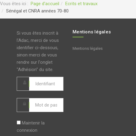
Vous êtes ici :
Page d'accueil
Ecrits et travaux
Sénégal et CNRA années 70-80
Mentions légales
Si vous êtes inscrit à
l'Adac, merci de vous
identifier ci-dessous,
Mentions légales
sinon merci de vous
rendre sur l'onglet
"Adhésion" du site.
Maintenir la
connexion