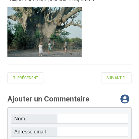
ARTICLE PRÉCÉDENT : UN VILLAGE SE PREND EN MAIN
ARTICLE SUIVANT 
PRÉCÉDENT
SUIVANT
Ajouter un Commentaire
Nom
Adresse email