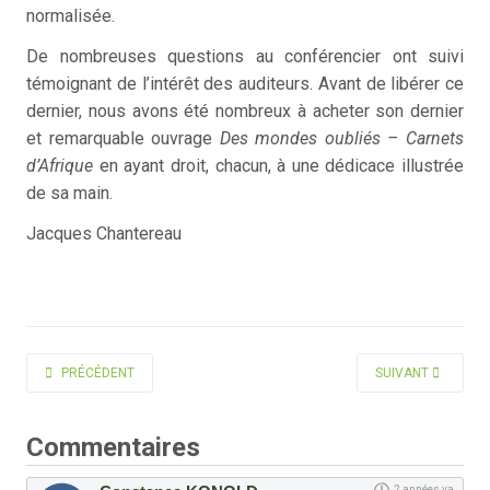
normalisée.
De nombreuses questions au conférencier ont suivi
témoignant de l’intérêt des auditeurs. Avant de libérer ce
dernier, nous avons été nombreux à acheter son dernier
et remarquable ouvrage
Des mondes oubliés – Carnets
d’Afrique
en ayant droit, chacun, à une dédicace illustrée
de sa main.
Jacques Chantereau
ARTICLE PRÉCÉDENT : PRÉSENTATION DU FILM KASBAT, UNE OASIS DU BA
ARTICLE SUIVANT 
PRÉCÉDENT
SUIVANT
Commentaires
2 années ya