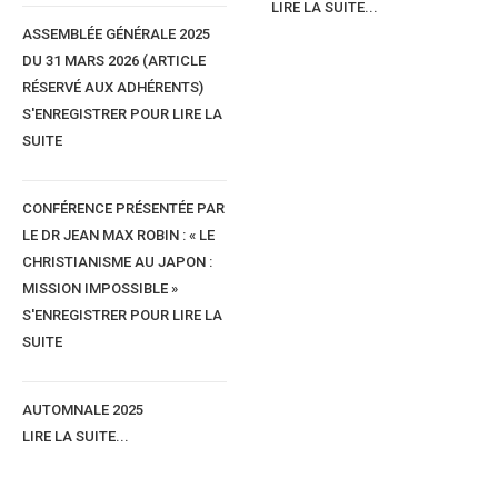
LIRE LA SUITE...
ASSEMBLÉE GÉNÉRALE 2025
DU 31 MARS 2026 (ARTICLE
RÉSERVÉ AUX ADHÉRENTS)
S'ENREGISTRER POUR LIRE LA
SUITE
CONFÉRENCE PRÉSENTÉE PAR
LE DR JEAN MAX ROBIN : « LE
CHRISTIANISME AU JAPON :
MISSION IMPOSSIBLE »
S'ENREGISTRER POUR LIRE LA
Rew nahuk njegu
SUITE
Il y a quatre catégories d'épouses.
1) 0 tew'o Abox
AUTOMNALE 2025
La femme chienne (qui aboie : parle trop mais te reste fidèle).
LIRE LA SUITE...
2) 0 tew fambe
La femme chèvre elle est casse-pieds i sournoise, dépensière et infidè