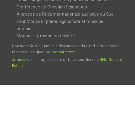
Conférence de Christian Seignobos
À propos de l’aide internationale aux pays du Sud
Keur Moussa : prière, agriculture et musique
africaine
Monodiella, mythe ou réalité ?
Copyright © 2026 Amicale des anciens du Cirad - Tous droits
réservés Designed by
JoomlArt.com
.
Joomla!
est un Logiciel Libre diffusé sous licence
GNU General
Public