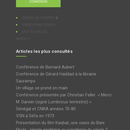
CRÉER UN COMPTE
IDENTIFIANT PERDU ?
MOT DE PASSE
PERDU ?
Articles les plus consultés
Conférence de Bernard Aubert
Conférence de Gérard Haddad à la librairie
Sauramps
Un village se prend en main
Conférence présentée par Christian Feller « Merci
M. Darwin (signé Lumbricus terrestris) »
Sénégal et CNRA années 70-80
VSN à Séfa en 1973
Présentation du film Kasbat, une oasis du Bani
Ebola : simple épidémie ou pandémie du siècle ?