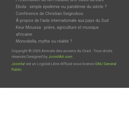
Ebola : simple épidémie ou pandémie du siècle ?
Conférence de Christian Seignobos
À propos de l’aide internationale aux pays du Sud
Keur Moussa : prière, agriculture et musique
africaine
Monodiella, mythe ou réalité ?
Copyright © 2026 Amicale des anciens du Cirad - Tous droits
réservés Designed by
JoomlArt.com
.
Joomla!
est un Logiciel Libre diffusé sous licence
GNU General
Public