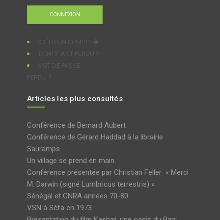
CRÉER UN COMPTE
IDENTIFIANT PERDU ?
MOT DE PASSE
PERDU ?
Articles les plus consultés
Conférence de Bernard Aubert
Conférence de Gérard Haddad à la librairie
Sauramps
Un village se prend en main
Conférence présentée par Christian Feller « Merci
M. Darwin (signé Lumbricus terrestris) »
Sénégal et CNRA années 70-80
VSN à Séfa en 1973
Présentation du film Kasbat, une oasis du Bani