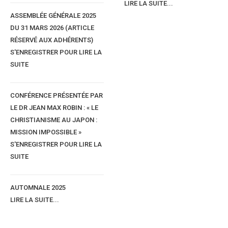
LIRE LA SUITE...
ASSEMBLÉE GÉNÉRALE 2025
DU 31 MARS 2026 (ARTICLE
RÉSERVÉ AUX ADHÉRENTS)
S'ENREGISTRER POUR LIRE LA
SUITE
CONFÉRENCE PRÉSENTÉE PAR
LE DR JEAN MAX ROBIN : « LE
CHRISTIANISME AU JAPON :
MISSION IMPOSSIBLE »
S'ENREGISTRER POUR LIRE LA
Rew nahuk njegu
SUITE
Il y a quatre catégories d'épouses.
1) 0 tew'o Abox
AUTOMNALE 2025
La femme chienne (qui aboie : parle trop mais te reste fidèle).
LIRE LA SUITE...
2) 0 tew fambe
La femme chèvre elle est casse-pieds i sournoise, dépensière et infidè