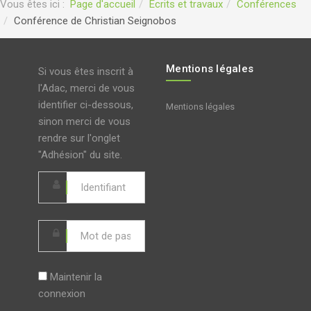
Vous êtes ici :
Page d'accueil
Ecrits et travaux
Conférences
Conférence de Christian Seignobos
Mentions légales
Si vous êtes inscrit à
l'Adac, merci de vous
identifier ci-dessous,
Mentions légales
sinon merci de vous
rendre sur l'onglet
"Adhésion" du site.
Maintenir la
connexion